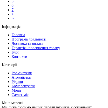
5
6
7
>
>|
Інформація
Головна
Програма лояльності
Доставка та оплата
Гарантія і повернення товару
Блог
Контакти
Категорії
Pod-системи
Атомайзери
Рідини
Комплектуючі
Моди
Самозаміс
Ми в мережі
Ми дуже любимо наших передплатників у соціальних