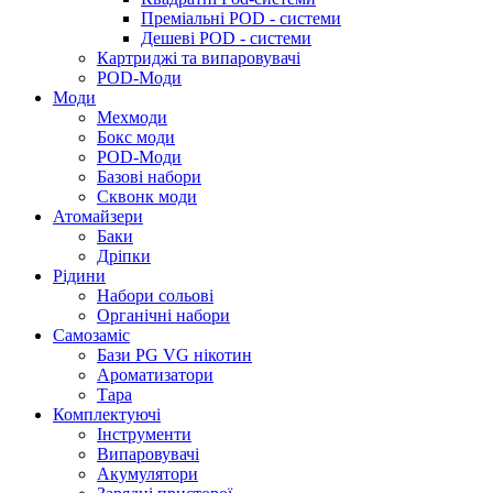
Преміальні POD - системи
Дешеві POD - системи
Картриджі та випаровувачі
POD-Моди
Моди
Мехмоди
Бокс моди
POD-Моди
Базові набори
Сквонк моди
Атомайзери
Баки
Дріпки
Рідини
Набори сольові
Органічні набори
Самозаміс
Бази PG VG нікотин
Ароматизатори
Тара
Комплектуючі
Інструменти
Випаровувачі
Акумулятори