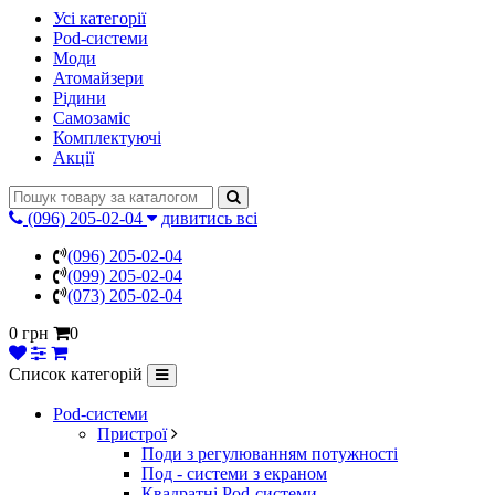
Усі категорії
Pod-системи
Моди
Атомайзери
Рідини
Самозаміс
Комплектуючі
Акції
(096) 205-02-04
дивитись всі
(096) 205-02-04
(099) 205-02-04
(073) 205-02-04
0 грн
0
Список категорій
Pod-системи
Пристрої
Поди з регулюванням потужності
Под - системи з екраном
Квадратні Pod-системи