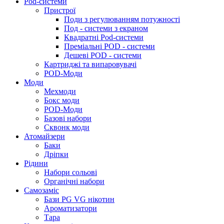
Pod-системи
Пристрої
Поди з регулюванням потужності
Под - системи з екраном
Квадратні Pod-системи
Преміальні POD - системи
Дешеві POD - системи
Картриджі та випаровувачі
POD-Моди
Моди
Мехмоди
Бокс моди
POD-Моди
Базові набори
Сквонк моди
Атомайзери
Баки
Дріпки
Рідини
Набори сольові
Органічні набори
Самозаміс
Бази PG VG нікотин
Ароматизатори
Тара