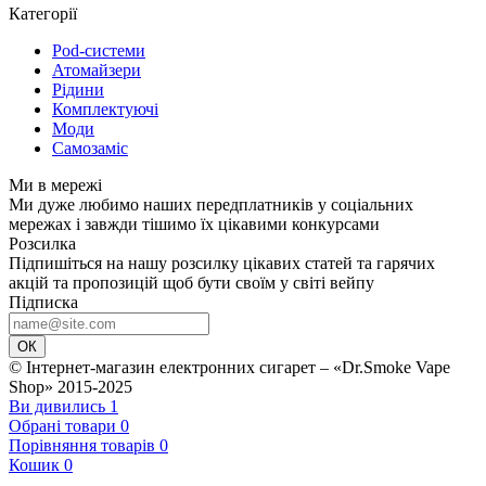
Категорії
Pod-системи
Атомайзери
Рідини
Комплектуючі
Моди
Самозаміс
Ми в мережі
Ми дуже любимо наших передплатників у соціальних
мережах і завжди тішимо їх цікавими конкурсами
Розсилка
Підпишіться на нашу розсилку цікавих статей та гарячих
акцій та пропозицій щоб бути своїм у світі вейпу
Підписка
ОК
© Інтернет-магазин електронних сигарет – «Dr.Smoke Vape
Shop» 2015-2025
Ви дивились
1
Обрані товари
0
Порівняння товарів
0
Кошик
0