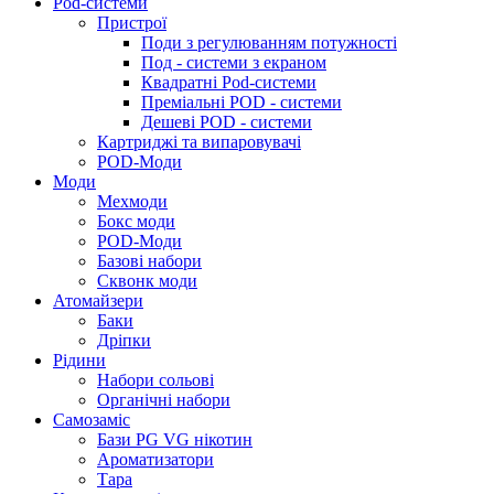
Pod-системи
Пристрої
Поди з регулюванням потужності
Под - системи з екраном
Квадратні Pod-системи
Преміальні POD - системи
Дешеві POD - системи
Картриджі та випаровувачі
POD-Моди
Моди
Мехмоди
Бокс моди
POD-Моди
Базові набори
Сквонк моди
Атомайзери
Баки
Дріпки
Рідини
Набори сольові
Органічні набори
Самозаміс
Бази PG VG нікотин
Ароматизатори
Тара