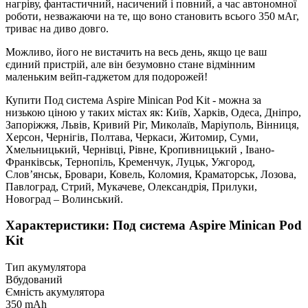
нагріву, фантастичний, насичений і повний, а час автономної
роботи, незважаючи на те, що воно становить всього 350 мАг,
триває на диво довго.
Можливо, його не вистачить на весь день, якщо це ваш
єдиний пристрій, але він безумовно стане відмінним
маленьким вейп-гаджетом для подорожей!
Купити Под система Aspire Minican Pod Kit - можна за
низькою ціною у таких містах як: Київ, Харків, Одеса, Дніпро,
Запоріжжя, Львів, Кривий Ріг, Миколаїв, Маріуполь, Вінниця,
Херсон, Чернігів, Полтава, Черкаси, Житомир, Суми,
Хмельницький, Чернівці, Рівне, Кропивницький , Івано-
Франківськ, Тернопіль, Кременчук, Луцьк, Ужгород,
Слов’янськ, Бровари, Ковель, Коломия, Краматорськ, Лозова,
Павлоград, Стрий, Мукачеве, Олександрія, Прилуки,
Новоград – Волинський.
Характеристики: Под система Aspire Minican Pod
Kit
Тип акумулятора
Вбудований
Ємність акумулятора
350 mAh