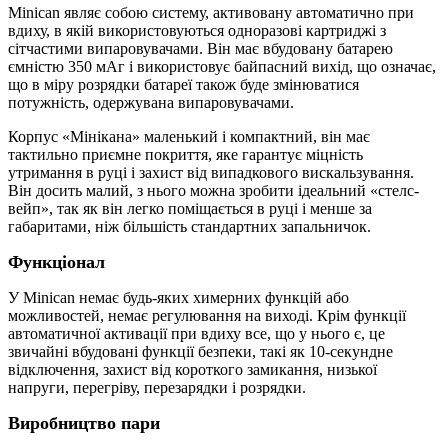
Minican являє собою систему, активовану автоматично при
вдиху, в якій використовуються одноразові картриджі з
сітчастими випаровувачами. Він має вбудовану батарею
ємністю 350 мАг і використовує байпасний вихід, що означає,
що в міру розрядки батареї також буде змінюватися
потужність, одержувана випаровувачами.
Корпус «Мінікана» маленький і компактний, він має
тактильно приємне покриття, яке гарантує міцність
утримання в руці і захист від випадкового вискальзування.
Він досить малий, з нього можна зробити ідеальний «стелс-
вейп», так як він легко поміщається в руці і менше за
габаритами, ніж більшість стандартних запальничок.
Функціонал
У Minican немає будь-яких химерних функцій або
можливостей, немає регулювання на виході. Крім функції
автоматичної активації при вдиху все, що у нього є, це
звичайні вбудовані функції безпеки, такі як 10-секундне
відключення, захист від короткого замикання, низької
напруги, перегріву, перезарядки і розрядки.
Виробництво пари