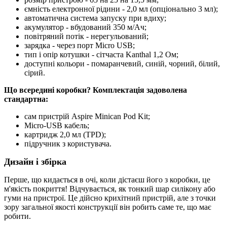
ємність електронної рідини - 2,0 мл (опціонально 3 мл);
автоматична система запуску при вдиху;
акумулятор - вбудований 350 м/Ач;
повітряний потік - нерегульований;
зарядка - через порт Micro USB;
тип і опір котушки - сітчаста Kanthal 1,2 Ом;
доступні кольори - помаранчевий, синій, чорний, білий,
сірий.
Що всередині коробки? Комплектація задоволена
стандартна:
сам пристрій Aspire Minican Pod Kit;
Micro-USB кабель;
картридж 2,0 мл (TPD);
підручник з користувача.
Дизайн і збірка
Перше, що кидається в очі, коли дістаєш його з коробки, це
м'якість покриття! Відчувається, як тонкий шар силікону або
гуми на пристрої. Це дійсно крихітний пристрій, але з точки
зору загальної якості конструкції він робить саме те, що має
робити.