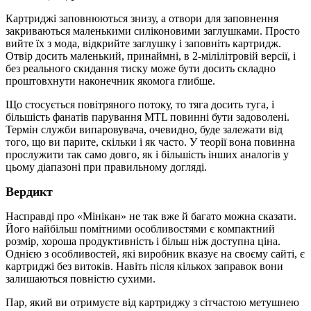
Картриджі заповнюються знизу, а отвори для заповнення
закриваються маленькими силіконовими заглушками. Просто
вийте їх з мода, відкрийте заглушку і заповніть картридж.
Отвір досить маленький, принаймні, в 2-мілілітровій версії, і
без реального скидання тиску може бути досить складно
проштовхнути наконечник якомога глибше.
Що стосується повітряного потоку, то тяга досить туга, і
більшість фанатів парування MTL повинні бути задоволені.
Термін служби випаровувача, очевидно, буде залежати від
того, що ви парите, скільки і як часто. У теорії вона повинна
прослужити так само довго, як і більшість інших аналогів у
цьому діапазоні при правильному догляді.
Вердикт
Насправді про «Мінікан» не так вже й багато можна сказати.
Його найбільш помітними особливостями є компактний
розмір, хороша продуктивність і більш ніж доступна ціна.
Однією з особливостей, які виробник вказує на своєму сайті, є
картриджі без витоків. Навіть після кількох заправок вони
залишаються повністю сухими.
Пар, який ви отримуєте від картриджу з сітчастою метушнею