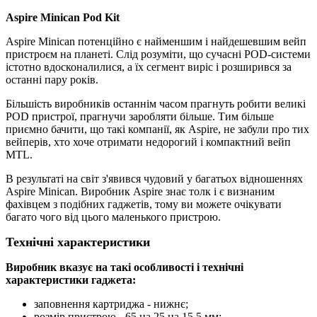
Aspire Minican Pod Kit
Aspire Minican потенційно є найменшим і найдешевшим вейп
пристроєм на планеті. Слід розуміти, що сучасні POD-системи
істотно вдосконалилися, а їх сегмент виріс і розширився за
останні пару років.
Більшість виробників останнім часом прагнуть робити великі
POD пристрої, прагнучи заробляти більше. Тим більше
приємно бачити, що такі компанії, як Aspire, не забули про тих
вейперів, хто хоче отримати недорогий і компактний вейп
MTL.
В результаті на світ з'явився чудовий у багатьох відношеннях
Aspire Minican. Виробник Aspire знає толк і є визнаним
фахівцем з подібних гаджетів, тому ви можете очікувати
багато чого від цього маленького пристрою.
Технічні характеристики
Виробник вказує на такі особливості і технічні
характеристики гаджета:
заповнення картриджа - нижнє;
розмір пристрою - 65 на 25 на 15,5 мм;