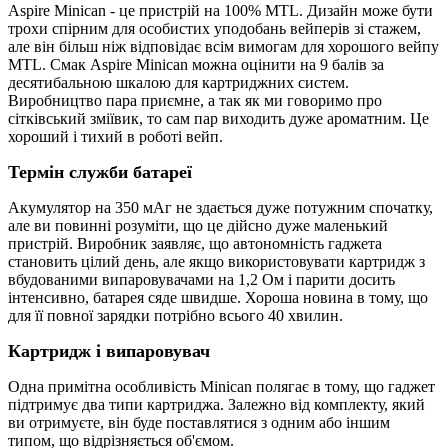
Aspire Minican - це пристрій на 100% MTL. Дизайн може бути
трохи спірним для особистих уподобань вейперів зі стажем,
але він більш ніж відповідає всім вимогам для хорошого вейпу
MTL. Смак Aspire Minican можна оцінити на 9 балів за
десятибальною шкалою для картриджних систем.
Виробництво пара приємне, а так як ми говоримо про
сітківський зміївик, то сам пар виходить дуже ароматним. Це
хороший і тихий в роботі вейп.
Термін служби батареї
Акумулятор на 350 мАг не здається дуже потужним спочатку,
але ви повинні розуміти, що це дійсно дуже маленький
пристрій. Виробник заявляє, що автономність гаджета
становить цілий день, але якщо використовувати картридж з
вбудованими випаровувачами на 1,2 Ом і парити досить
інтенсивно, батарея сяде швидше. Хороша новина в тому, що
для її повної зарядки потрібно всього 40 хвилин.
Картридж і випаровувач
Одна примітна особливість Minican полягає в тому, що гаджет
підтримує два типи картриджа. Залежно від комплекту, який
ви отримуєте, він буде поставлятися з одним або іншим
типом, що відрізняється об'ємом.