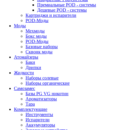
Премиальные POD - системы
Дешевые POD - системы
Картриджи и испарители
POD-Моды
Моды
Мехмоды
Бокс моды
POD-Моды
Базовые наборы
Сквонк моды
Атомайзеры
Баки
Дрипки
Жидкости
Наборы солевые
Наборы органические
Самозамес
Базы PG VG никотин
Ароматизаторы
Тара
Комплектующие
Инструменты
Испарители
Аккумуляторы