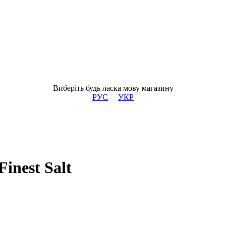
Виберіть будь ласка мову магазину
РУС
УКР
inest Salt