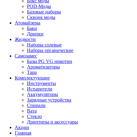
Бокс моды
POD-Моды
Базовые наборы
Сквонк моды
Атомайзеры
Баки
Дрипки
Жидкости
Наборы солевые
Наборы органические
Самозамес
Базы PG VG никотин
Ароматизаторы
Тара
Комплектующие
Инструменты
Испарители
Аккумуляторы
Зарядные устройства
Спирали
Вата
Стекло
Дриптипы и аксессуары
Акции
Главная