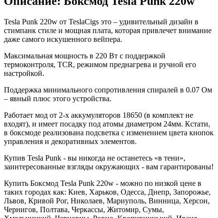
Описание: Боксмод Tesla Punk 220w
Tesla Punk 220w от TeslaCigs это – удивительный дизайн в
стимпанк стиле и мощная плата, которая привлечет внимание
даже самого искушенного вейпера.
Максимальная мощность в 220 Вт с поддержкой
термоконтроля, TCR, режимом преднагрева и ручной его
настройкой.
Поддержка минимального сопротивления спиралей в 0.07 Ом
– явный плюс этого устройства.
Работает мод от 2-х аккумуляторов 18650 (в комплект не
входят), и имеет посадку под атомы диаметром 24мм. Кстати,
в боксмоде реализована подсветка с изменением цвета кнопок
управления и декоративных элементов.
Купив Tesla Punk - вы никогда не останетесь «в тени»,
заинтересованные взгляды окружающих - вам гарантированы!
Купить Боксмод Tesla Punk 220w - можно по низкой цене в
таких городах как: Киев, Харьков, Одесса, Днепр, Запорожье,
Львов, Кривой Рог, Николаев, Мариуполь, Винница, Херсон,
Чернигов, Полтава, Черкассы, Житомир, Сумы,