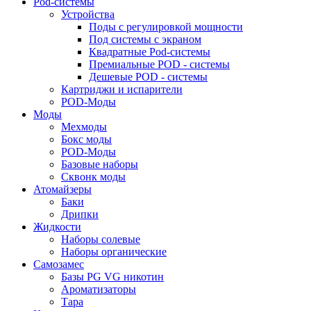
Pod-системы
Устройства
Поды с регулировкой мощности
Под системы с экраном
Квадратные Pod-системы
Премиальные POD - системы
Дешевые POD - системы
Картриджи и испарители
POD-Моды
Моды
Мехмоды
Бокс моды
POD-Моды
Базовые наборы
Сквонк моды
Атомайзеры
Баки
Дрипки
Жидкости
Наборы солевые
Наборы органические
Самозамес
Базы PG VG никотин
Ароматизаторы
Тара