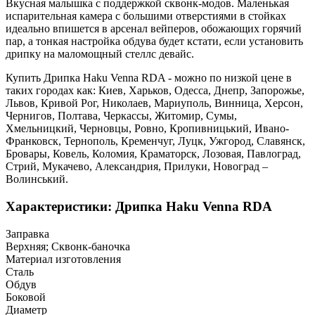
Вкусная малышка с поддержкой сквонк-модов. Маленькая
испарительная камера с большими отверстиями в стойках
идеально впишется в арсенал вейперов, обожающих горячий
пар, а тонкая настройка обдува будет кстати, если установить
дрипку на маломощный стеллс девайс.
Купить Дрипка Haku Venna RDA - можно по низкой цене в
таких городах как: Киев, Харьков, Одесса, Днепр, Запорожье,
Львов, Кривой Рог, Николаев, Мариуполь, Винница, Херсон,
Чернигов, Полтава, Черкассы, Житомир, Сумы,
Хмельницкий, Черновцы, Ровно, Кропивницький, Ивано-
Франковск, Тернополь, Кременчуг, Луцк, Ужгород, Славянск,
Бровары, Ковель, Коломия, Краматорск, Лозовая, Павлоград,
Стрий, Мукачево, Александрия, Прилуки, Новоград –
Волинський.
Характеристики: Дрипка Haku Venna RDA
Заправка
Верхняя; Сквонк-баночка
Материал изготовления
Сталь
Обдув
Боковой
Диаметр