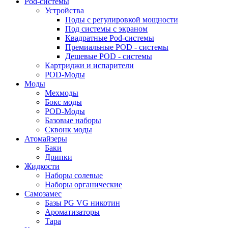
Pod-системы
Устройства
Поды с регулировкой мощности
Под системы с экраном
Квадратные Pod-системы
Премиальные POD - системы
Дешевые POD - системы
Картриджи и испарители
POD-Моды
Моды
Мехмоды
Бокс моды
POD-Моды
Базовые наборы
Сквонк моды
Атомайзеры
Баки
Дрипки
Жидкости
Наборы солевые
Наборы органические
Самозамес
Базы PG VG никотин
Ароматизаторы
Тара