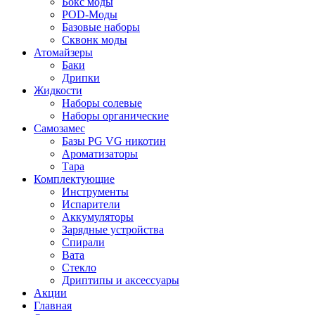
Бокс моды
POD-Моды
Базовые наборы
Сквонк моды
Атомайзеры
Баки
Дрипки
Жидкости
Наборы солевые
Наборы органические
Самозамес
Базы PG VG никотин
Ароматизаторы
Тара
Комплектующие
Инструменты
Испарители
Аккумуляторы
Зарядные устройства
Спирали
Вата
Стекло
Дриптипы и аксессуары
Акции
Главная