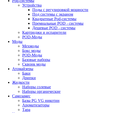
Pod-системы
Устройства
Поды с регулировкой мощности
Под системы с экраном
Квадратные Pod-системы
Премиальные POD - системы
Дешевые POD - системы
Картриджи и испарители
POD-Моды
Моды
Мехмоды
Бокс моды
POD-Моды
Базовые наборы
Сквонк моды
Атомайзеры
Баки
Дрипки
Жидкости
Наборы солевые
Наборы органические
Самозамес
Базы PG VG никотин
Ароматизаторы
Тара