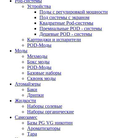
Pod-системы
Устройства
Поды с регулировкой мощности
Под системы с экраном
Квадратные Pod-системы
Премиальные POD - системы
Дешевые POD - системы
Картриджи и испарители
POD-Моды
Моды
Мехмоды
Бокс моды
POD-Моды
Базовые наборы
Сквонк моды
Атомайзеры
Баки
Дрипки
Жидкости
Наборы солевые
Наборы органические
Самозамес
Базы PG VG никотин
Ароматизаторы
Тара