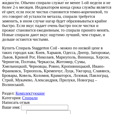
жидкости. Обычно спирали служат не менее 1-ой недели и не
более 2-х месяцев. Индикатором конца срока службы является
её цвет, если после чистки становится темно-коричневой, то
это говорит об усталости металла, спирали требуется
заменить, в ином случае нагар будет образовываться крайне
быстро. Если вкус падает очень быстро после чистки и
прожиг становится ежедневным, то спирали принято менять.
Новые спирали дают вкус ощутимо лучший, чем старые, и
дольше остаются чистыми.
Купить Спираль Staggerton Coil - можно по низкой цене в
таких городах как: Киев, Харьков, Одесса, Днепр, Запорожье,
Львов, Кривой Рог, Николаев, Мариуполь, Винница, Херсон,
Чернигов, Полтава, Черкассы, Житомир, Сумы,
Хмельницкий, Черновцы, Ровно, Кропивницький, Ивано-
Франковск, Тернополь, Кременчуг, Луцк, Ужгород, Славянск,
Бровары, Ковель, Коломия, Краматорск, Лозовая, Павлоград,
Стрий, Мукачево, Александрия, Прилуки, Новоград –
Волинський.
Раздел:
Комплектующие
Категория:
Спирали
Написать отзыв
Ваше имя: