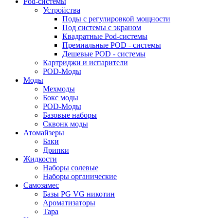
Pod-системы
Устройства
Поды с регулировкой мощности
Под системы с экраном
Квадратные Pod-системы
Премиальные POD - системы
Дешевые POD - системы
Картриджи и испарители
POD-Моды
Моды
Мехмоды
Бокс моды
POD-Моды
Базовые наборы
Сквонк моды
Атомайзеры
Баки
Дрипки
Жидкости
Наборы солевые
Наборы органические
Самозамес
Базы PG VG никотин
Ароматизаторы
Тара