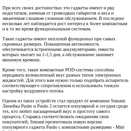
При всех своих достоинствах эти гаджеты имеют и ряд
недостатков, начиная от громоздких габаритов и веса и
заканчивая слишком сложным обслуживанием. В последние
несколько лет наблюдается рост интереса к более компактным
и в то же время функциональным системам.
Такие гаджеты имеют неплохой функционал при самых
скромных размерах. Повышенная автономность
обеспечивается встроенными аккумуляторами, емкости
которых хватает на 1-1,5 дня, а обслуживание занимает
минимум времени.
Кроме того, такие компактные POD-системы способны
передавать великолепный вкус разных типов электронных
жидкостей. Для этого вам нужно только подобрать испаритель
соответствующего сопротивления и использовать тонкую
настройку воздушного потока.
Одним из таких устройств стал продукт от компании Smoant.
Линейка Pasito и Pasito 2 остается популярной и сегодня среди
тех, кто любит насыщенныей вкус и простоту самого
процесса. Стараясь соответствовать ожиданиям свои
покупателей, Smoant презентовала новую версию
популярного гаджета Pasito с компактными размерами - Mini