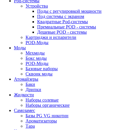
Pod-системы
Устройства
Поды с регулировкой мощности
Под системы с экраном
Квадратные Pod-системы
Премиальные POD - системы
Дешевые POD - системы
Картриджи и испарители
POD-Моды
Моды
Мехмоды
Бокс моды
POD-Моды
Базовые наборы
Сквонк моды
Атомайзеры
Баки
Дрипки
Жидкости
Наборы солевые
Наборы органические
Самозамес
Базы PG VG никотин
Ароматизаторы
Тара