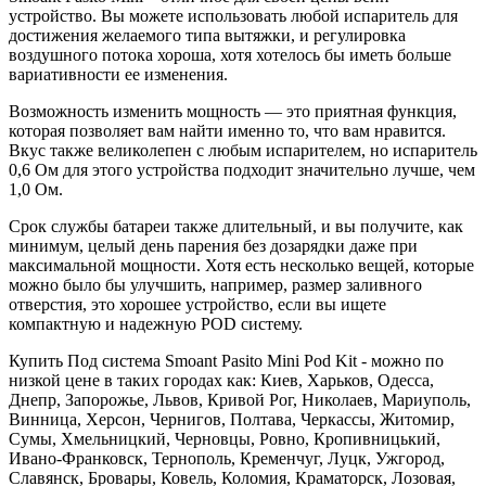
устройство. Вы можете использовать любой испаритель для
достижения желаемого типа вытяжки, и регулировка
воздушного потока хороша, хотя хотелось бы иметь больше
вариативности ее изменения.
Возможность изменить мощность — это приятная функция,
которая позволяет вам найти именно то, что вам нравится.
Вкус также великолепен с любым испарителем, но испаритель
0,6 Ом для этого устройства подходит значительно лучше, чем
1,0 Ом.
Срок службы батареи также длительный, и вы получите, как
минимум, целый день парения без дозарядки даже при
максимальной мощности. Хотя есть несколько вещей, которые
можно было бы улучшить, например, размер заливного
отверстия, это хорошее устройство, если вы ищете
компактную и надежную POD систему.
Купить Под система Smoant Pasito Mini Pod Kit - можно по
низкой цене в таких городах как: Киев, Харьков, Одесса,
Днепр, Запорожье, Львов, Кривой Рог, Николаев, Мариуполь,
Винница, Херсон, Чернигов, Полтава, Черкассы, Житомир,
Сумы, Хмельницкий, Черновцы, Ровно, Кропивницький,
Ивано-Франковск, Тернополь, Кременчуг, Луцк, Ужгород,
Славянск, Бровары, Ковель, Коломия, Краматорск, Лозовая,