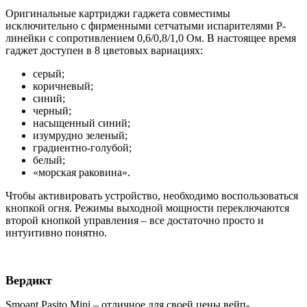
Оригинальные картриджи гаджета совместимы
исключительно с фирменными сетчатыми испарителями P-
линейки с сопротивлением 0,6/0,8/1,0 Ом. В настоящее время
гаджет доступен в 8 цветовых вариациях:
серый;
коричневый;
синий;
черный;
насыщенный синий;
изумрудно зеленый;
градиентно-голубой;
белый;
«морская раковина».
Чтобы активировать устройство, необходимо воспользоваться
кнопкой огня. Режимы выходной мощности переключаются
второй кнопкой управления – все достаточно просто и
интуитивно понятно.
Вердикт
Smoant Pasito Mini – отличное для своей цены вейп-