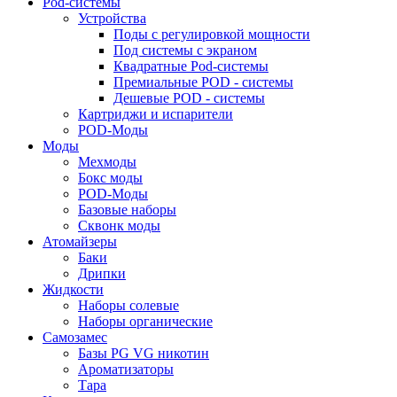
Pod-системы
Устройства
Поды с регулировкой мощности
Под системы с экраном
Квадратные Pod-системы
Премиальные POD - системы
Дешевые POD - системы
Картриджи и испарители
POD-Моды
Моды
Мехмоды
Бокс моды
POD-Моды
Базовые наборы
Сквонк моды
Атомайзеры
Баки
Дрипки
Жидкости
Наборы солевые
Наборы органические
Самозамес
Базы PG VG никотин
Ароматизаторы
Тара