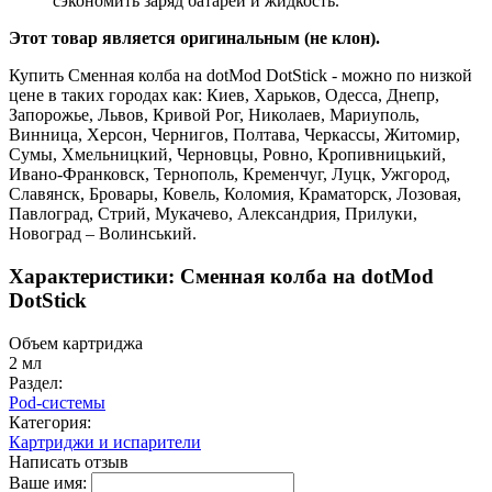
сэкономить заряд батареи и жидкость.
Этот товар является оригинальным (не клон).
Купить Сменная колба на dotMod DotStick - можно по низкой
цене в таких городах как: Киев, Харьков, Одесса, Днепр,
Запорожье, Львов, Кривой Рог, Николаев, Мариуполь,
Винница, Херсон, Чернигов, Полтава, Черкассы, Житомир,
Сумы, Хмельницкий, Черновцы, Ровно, Кропивницький,
Ивано-Франковск, Тернополь, Кременчуг, Луцк, Ужгород,
Славянск, Бровары, Ковель, Коломия, Краматорск, Лозовая,
Павлоград, Стрий, Мукачево, Александрия, Прилуки,
Новоград – Волинський.
Характеристики: Сменная колба на dotMod
DotStick
Объем картриджа
2 мл
Раздел:
Pod-системы
Категория:
Картриджи и испарители
Написать отзыв
Ваше имя: