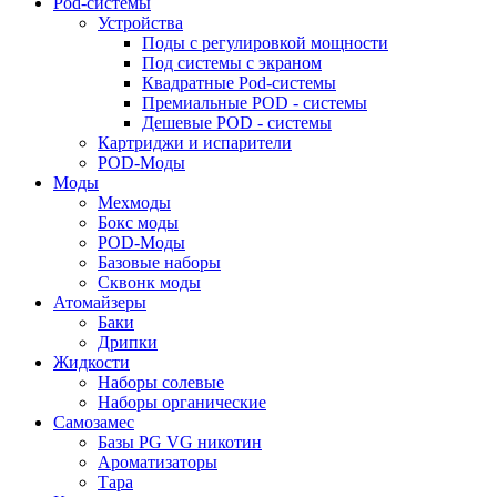
Pod-системы
Устройства
Поды с регулировкой мощности
Под системы с экраном
Квадратные Pod-системы
Премиальные POD - системы
Дешевые POD - системы
Картриджи и испарители
POD-Моды
Моды
Мехмоды
Бокс моды
POD-Моды
Базовые наборы
Сквонк моды
Атомайзеры
Баки
Дрипки
Жидкости
Наборы солевые
Наборы органические
Самозамес
Базы PG VG никотин
Ароматизаторы
Тара