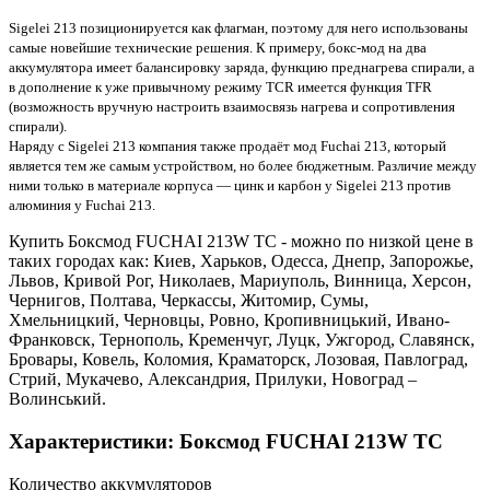
Sigelei 213 позиционируется как флагман, поэтому для него использованы
самые новейшие технические решения. К примеру, бокс-мод на два
аккумулятора имеет балансировку заряда, функцию преднагрева спирал
и, а
в дополнение к уже привычному режиму TCR имеется функция TFR
(возможность вручную настроить взаимосвязь нагрева и сопротивления
спирали).
Наряду с Sigelei 213 компания также продаёт мод Fuchai 213, который
является тем же самым устройством, но более бюджетным. Различие между
ними только в материале корпуса — цинк и карбон у Sigelei 213 против
алюминия у Fuchai 213.
Купить Боксмод FUCHAI 213W TC - можно по низкой цене в
таких городах как: Киев, Харьков, Одесса, Днепр, Запорожье,
Львов, Кривой Рог, Николаев, Мариуполь, Винница, Херсон,
Чернигов, Полтава, Черкассы, Житомир, Сумы,
Хмельницкий, Черновцы, Ровно, Кропивницький, Ивано-
Франковск, Тернополь, Кременчуг, Луцк, Ужгород, Славянск,
Бровары, Ковель, Коломия, Краматорск, Лозовая, Павлоград,
Стрий, Мукачево, Александрия, Прилуки, Новоград –
Волинський.
Характеристики: Боксмод FUCHAI 213W TC
Количество аккумуляторов