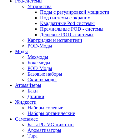
Pod-системы
Устройства
Поды с регулировкой мощности
Под системы с экраном
Квадратные Pod-системы
Премиальные POD - системы
Дешевые POD - системы
Картриджи и испарители
POD-Моды
Моды
Мехмоды
Бокс моды
POD-Моды
Базовые наборы
Сквонк моды
Атомайзеры
Баки
Дрипки
Жидкости
Наборы солевые
Наборы органические
Самозамес
Базы PG VG никотин
Ароматизаторы
Тара