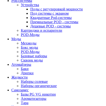
Pod-системы
Устройства
Поды с регулировкой мощности
Под системы с экраном
Квадратные Pod-системы
Премиальные POD - системы
Дешевые POD - системы
Картриджи и испарители
POD-Моды
Моды
Мехмоды
Бокс моды
POD-Моды
Базовые наборы
Сквонк моды
Атомайзеры
Баки
Дрипки
Жидкости
Наборы солевые
Наборы органические
Самозамес
Базы PG VG никотин
Ароматизаторы
Тара