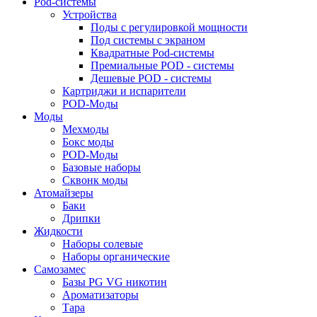
Pod-системы
Устройства
Поды с регулировкой мощности
Под системы с экраном
Квадратные Pod-системы
Премиальные POD - системы
Дешевые POD - системы
Картриджи и испарители
POD-Моды
Моды
Мехмоды
Бокс моды
POD-Моды
Базовые наборы
Сквонк моды
Атомайзеры
Баки
Дрипки
Жидкости
Наборы солевые
Наборы органические
Самозамес
Базы PG VG никотин
Ароматизаторы
Тара