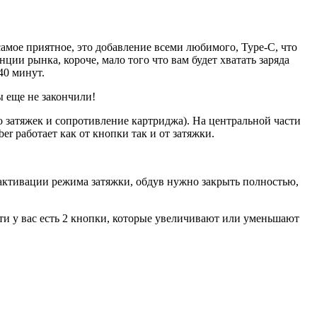
самое приятное, это добавление всеми любимого, Type-С, что
ции рынка, короче, мало того что вам будет хватать заряда
 40 минут.
ы еще не закончили!
о затяжек и сопротивление картриджа). На центральной части
er работает как от кнопки так и от затяжки.
 активации режима затяжки, обдув нужно закрыть полностью,
ти у вас есть 2 кнопки, которые увеличивают или уменьшают