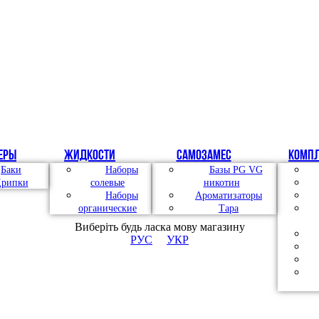
еры
Жидкости
Самозамес
Комп
Баки
Наборы
Базы PG VG
рипки
солевые
никотин
Наборы
Ароматизаторы
органические
Тара
Виберіть будь ласка мову магазину
РУС
УКР