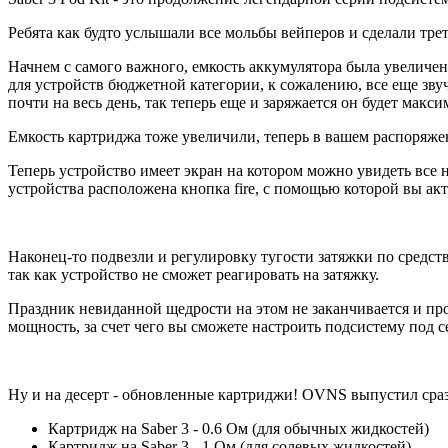
Ребята как будто услышали все мольбы вейперов и сделали тр
Начнем с самого важного, емкость аккумулятора была увеличена
для устройств бюджетной категории, к сожалению, все еще звучи
почти на весь день, так теперь еще и заряжается он будет макси
Емкость картриджа тоже увеличили, теперь в вашем распоряжен
Теперь устройство имеет экран на котором можно увидеть все 
устройства расположена кнопка fire, с помощью которой вы акт
Наконец-то подвезли и регулировку тугости затяжки по средст
так как устройство не сможет реагировать на затяжку.
Праздник невиданной щедрости на этом не заканчивается и про
мощность, за счет чего вы сможете настроить подсистему под с
Ну и на десерт - обновленные картриджи! OVNS выпустил сра
Картридж на Saber 3 - 0.6 Ом (для обычных жидкостей)
Картридж на Saber 3 - 1 Ом (для солевых жидкостей)