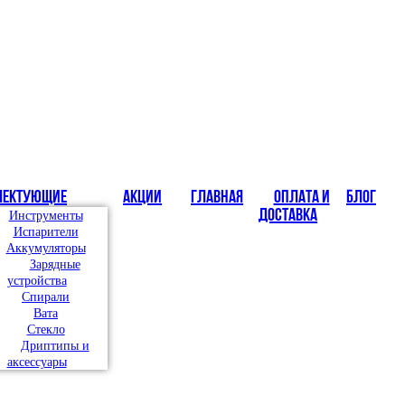
лектующие
Акции
Главная
Оплата и
Блог
доставка
Инструменты
Испарители
Аккумуляторы
Зарядные
устройства
Спирали
Вата
Стекло
Дриптипы и
аксессуары