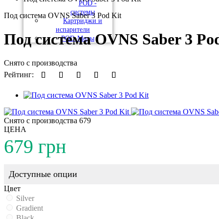
POD -
системы
Под система OVNS Saber 3 Pod Kit
Картриджи и
испарители
Под система OVNS Saber 3 Pod
POD-Моды
Снято с производства
Рейтинг:
Снято с производства
679
ЦЕНА
679 грн
Доступные опции
Цвет
Silver
Gradient
Black