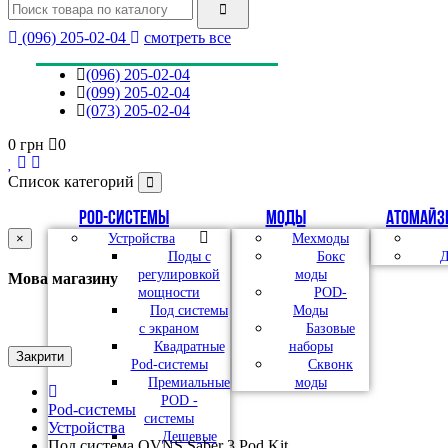
(096) 205-02-04
смотреть все
(096) 205-02-04
(099) 205-02-04
(073) 205-02-04
0 грн
0
Список категорий
Pod-системы
Моды
Атомайз
×
Устройства
Мехмоды
Поды с
Бокс
Д
регулировкой
моды
Мова магазину
мощности
POD-
Под системы
Моды
с экраном
Базовые
Квадратные
наборы
Закрити
Pod-системы
Сквонк
Премиальные
моды
POD -
Pod-системы
системы
Устройства
Дешевые
Под система OVNS Saber 3 Pod Kit