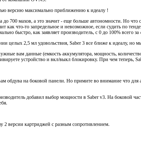
етью версию максимально приближению к идеалу !
 до 700 махов, а это значит - еще больше автономности. Но что 
т как что-то запредельное и невозможное, если судить по тенден
мально быстро, как заявляет производитель, с 0 до 100% всего за
ии целых 2,5 мл удовольствия, Saber 3 все ближе к идеалу, но м
нужные вам данные (емкость аккумулятора, мощность, количеств
ивируете устройство и вкл/выкл блокировку. При чем теперь, Sab
вам обдува на боковой панели. Но примите во внимание что для
изводитель добавил выбор мощности в Saber v3. На боковой час
ебя.
зу 2 версии картриджей с разным сопротивлением.