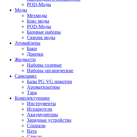
POD-Моды
Моды
Мехмоды
Бокс моды
POD-Моды
Базовые наборы
Сквонк моды
Атомайзеры
Баки
Дрипки
Жидкости
Наборы солевые
Наборы органические
Самозамес
Базы PG VG никотин
Ароматизаторы
Тара
Комплектующие
Инструменты
Испарители
Аккумуляторы
Зарядные устройства
Спирали
Вата
Стекло