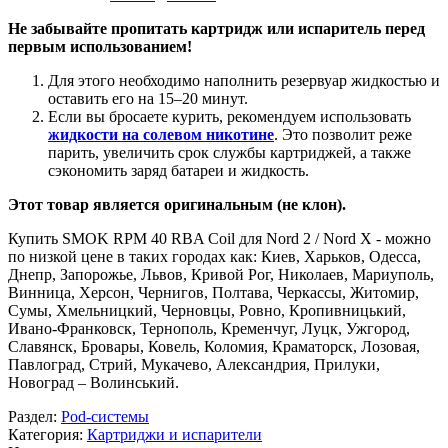
Не забывайте пропитать картридж или испаритель перед
первым использованием!
Для этого необходимо наполнить резервуар жидкостью и
оставить его на 15–20 минут.
Если вы бросаете курить, рекомендуем использовать
жидкости на солевом никотине
. Это позволит реже
парить, увеличить срок службы картриджей, а также
сэкономить заряд батареи и жидкость.
Этот товар является оригинальным (не клон).
Купить SMOK RPM 40 RBA Coil для Nord 2 / Nord X - можно
по низкой цене в таких городах как: Киев, Харьков, Одесса,
Днепр, Запорожье, Львов, Кривой Рог, Николаев, Мариуполь,
Винница, Херсон, Чернигов, Полтава, Черкассы, Житомир,
Сумы, Хмельницкий, Черновцы, Ровно, Кропивницький,
Ивано-Франковск, Тернополь, Кременчуг, Луцк, Ужгород,
Славянск, Бровары, Ковель, Коломия, Краматорск, Лозовая,
Павлоград, Стрий, Мукачево, Александрия, Прилуки,
Новоград – Волинський.
Раздел:
Pod-системы
Категория:
Картриджи и испарители