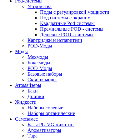
Pod-системы
Устройства
Поды с регулировкой мощности
Под системы с экраном
Квадратные Pod-системы
Премиальные POD - системы
Дешевые POD - системы
Картриджи и испарители
POD-Моды
Моды
Мехмоды
Бокс моды
POD-Моды
Базовые наборы
Сквонк моды
Атомайзеры
Баки
Дрипки
Жидкости
Наборы солевые
Наборы органические
Самозамес
Базы PG VG никотин
Ароматизаторы
Тара