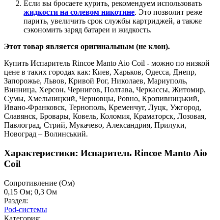
Если вы бросаете курить, рекомендуем использовать
жидкости на солевом никотине
. Это позволит реже
парить, увеличить срок службы картриджей, а также
сэкономить заряд батареи и жидкость.
Этот товар является оригинальным (не клон).
Купить Испаритель Rincoe Manto Aio Coil - можно по низкой
цене в таких городах как: Киев, Харьков, Одесса, Днепр,
Запорожье, Львов, Кривой Рог, Николаев, Мариуполь,
Винница, Херсон, Чернигов, Полтава, Черкассы, Житомир,
Сумы, Хмельницкий, Черновцы, Ровно, Кропивницький,
Ивано-Франковск, Тернополь, Кременчуг, Луцк, Ужгород,
Славянск, Бровары, Ковель, Коломия, Краматорск, Лозовая,
Павлоград, Стрий, Мукачево, Александрия, Прилуки,
Новоград – Волинський.
Характеристики: Испаритель Rincoe Manto Aio
Coil
Cопротивление (Ом)
0,15 Ом; 0,3 Ом
Раздел:
Pod-системы
Категория: