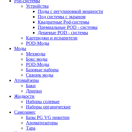
Pod-системы
Устройства
Поды с регулировкой мощности
Под системы с экраном
Квадратные Pod-системы
Премиальные POD - системы
Дешевые POD - системы
Картриджи и испарители
POD-Моды
Моды
Мехмоды
Бокс моды
POD-Моды
Базовые наборы
Сквонк моды
Атомайзеры
Баки
Дрипки
Жидкости
Наборы солевые
Наборы органические
Самозамес
Базы PG VG никотин
Ароматизаторы
Тара