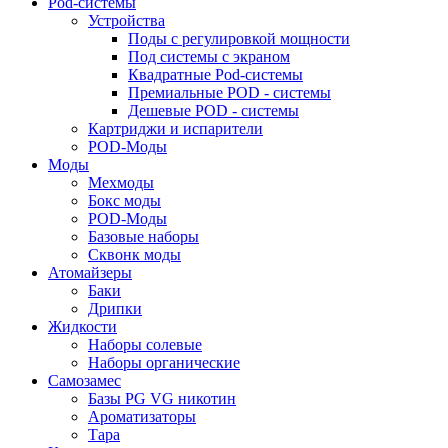
Pod-системы
Устройства
Поды с регулировкой мощности
Под системы с экраном
Квадратные Pod-системы
Премиальные POD - системы
Дешевые POD - системы
Картриджи и испарители
POD-Моды
Моды
Мехмоды
Бокс моды
POD-Моды
Базовые наборы
Сквонк моды
Атомайзеры
Баки
Дрипки
Жидкости
Наборы солевые
Наборы органические
Самозамес
Базы PG VG никотин
Ароматизаторы
Тара