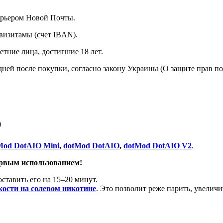
курьером Новой Почты.
визитамы (счет IBAN).
тние лица, достигшие 18 лет.
 дней после покупки, согласно закону Украины (О защите прав п
O
Mod DotAIO Mini
,
dotMod DotAIO
,
dotMod DotAIO V2
.
ервым использованием!
ставить его на 15–20 минут.
ости на солевом никотине
. Это позволит реже парить, увелич