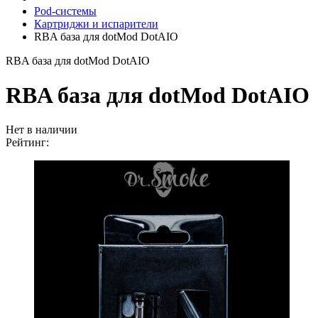
Pod-системы
Картриджи и испарители
RBA база для dotMod DotAIO
RBA база для dotMod DotAIO
RBA база для dotMod DotAIO
Нет в наличии
Рейтинг: