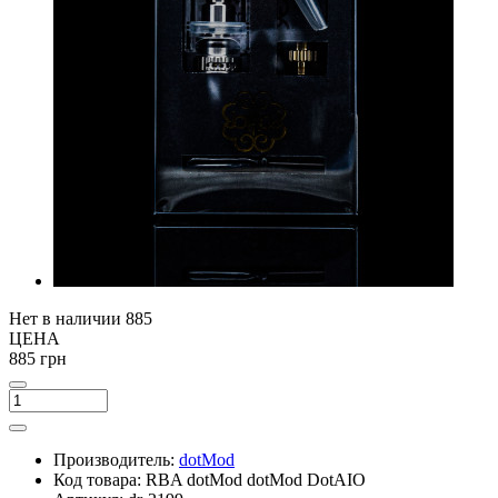
Нет в наличии
885
ЦЕНА
885 грн
Производитель:
dotMod
Код товара:
RBA dotMod dotMod DotAIO