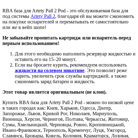
RBA база для Artety Pall 2 Pod - это обслуживаемая база для
под системы
Artety Pall 2
, благодаря ей вы можете сэкономить
на покупке испарителей и перематывать ее самостоятельно
или же в вейп шопе!
Не забывайте пропитать картридж или испаритель перед
первым использованием!
Для этого необходимо наполнить резервуар жидкостью и
оставить его на 15–20 минут.
Если вы бросаете курить, рекомендуем использовать
жидкости на солевом никотине
. Это позволит реже
парить, увеличить срок службы картриджей, а также
сэкономить заряд батареи и жидкость.
Этот товар является оригинальным (не клон).
Купить RBA база для Artety Pall 2 Pod - можно по низкой цене
в таких городах как: Киев, Харьков, Одесса, Днепр,
Запорожье, Львов, Кривой Рог, Николаев, Мариуполь,
Винница, Херсон, Чернигов, Полтава, Черкассы, Житомир,
Сумы, Хмельницкий, Черновцы, Ровно, Кропивницький,
Ивано-Франковск, Тернополь, Кременчуг, Луцк, Ужгород,
Славянск, Бровары, Ковель, Коломия, Краматорск, Лозовая,