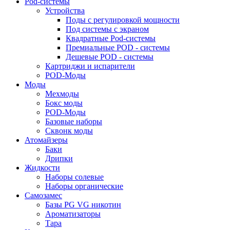
Pod-системы
Устройства
Поды с регулировкой мощности
Под системы с экраном
Квадратные Pod-системы
Премиальные POD - системы
Дешевые POD - системы
Картриджи и испарители
POD-Моды
Моды
Мехмоды
Бокс моды
POD-Моды
Базовые наборы
Сквонк моды
Атомайзеры
Баки
Дрипки
Жидкости
Наборы солевые
Наборы органические
Самозамес
Базы PG VG никотин
Ароматизаторы
Тара