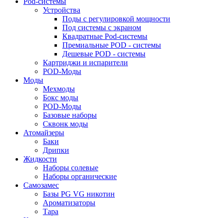
Pod-системы
Устройства
Поды с регулировкой мощности
Под системы с экраном
Квадратные Pod-системы
Премиальные POD - системы
Дешевые POD - системы
Картриджи и испарители
POD-Моды
Моды
Мехмоды
Бокс моды
POD-Моды
Базовые наборы
Сквонк моды
Атомайзеры
Баки
Дрипки
Жидкости
Наборы солевые
Наборы органические
Самозамес
Базы PG VG никотин
Ароматизаторы
Тара