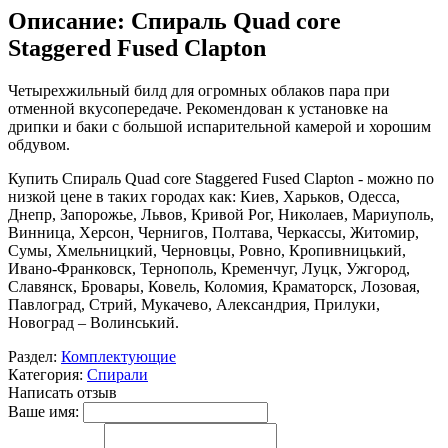
Описание: Спираль Quad core
Staggered Fused Clapton
Четырехжильный билд для огромных облаков пара при
отменной вкусопередаче. Рекомендован к установке на
дрипки и баки с большой испарительной камерой и хорошим
обдувом.
Купить Спираль Quad core Staggered Fused Clapton - можно по
низкой цене в таких городах как: Киев, Харьков, Одесса,
Днепр, Запорожье, Львов, Кривой Рог, Николаев, Мариуполь,
Винница, Херсон, Чернигов, Полтава, Черкассы, Житомир,
Сумы, Хмельницкий, Черновцы, Ровно, Кропивницький,
Ивано-Франковск, Тернополь, Кременчуг, Луцк, Ужгород,
Славянск, Бровары, Ковель, Коломия, Краматорск, Лозовая,
Павлоград, Стрий, Мукачево, Александрия, Прилуки,
Новоград – Волинський.
Раздел:
Комплектующие
Категория:
Спирали
Написать отзыв
Ваше имя: