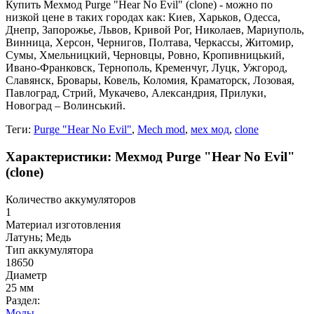
Купить Мехмод Purge "Hear No Evil" (clone) - можно по
низкой цене в таких городах как: Киев, Харьков, Одесса,
Днепр, Запорожье, Львов, Кривой Рог, Николаев, Мариуполь,
Винница, Херсон, Чернигов, Полтава, Черкассы, Житомир,
Сумы, Хмельницкий, Черновцы, Ровно, Кропивницький,
Ивано-Франковск, Тернополь, Кременчуг, Луцк, Ужгород,
Славянск, Бровары, Ковель, Коломия, Краматорск, Лозовая,
Павлоград, Стрий, Мукачево, Александрия, Прилуки,
Новоград – Волинський.
Теги:
Purge "Hear No Evil"
,
Mech mod
,
мех мод
,
clone
Характеристики: Мехмод Purge "Hear No Evil"
(clone)
Количество аккумуляторов
1
Материал изготовления
Латунь; Медь
Тип аккумулятора
18650
Диаметр
25 мм
Раздел:
Моды