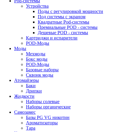
Pod-системы
Устройства
Поды с регулировкой мощности
Под системы с экраном
Квадратные Pod-системы
Премиальные POD - системы
Дешевые POD - системы
Картриджи и испарители
POD-Моды
Моды
Мехмоды
Бокс моды
POD-Моды
Базовые наборы
Сквонк моды
Атомайзеры
Баки
Дрипки
Жидкости
Наборы солевые
Наборы органические
Самозамес
Базы PG VG никотин
Ароматизаторы
Тара