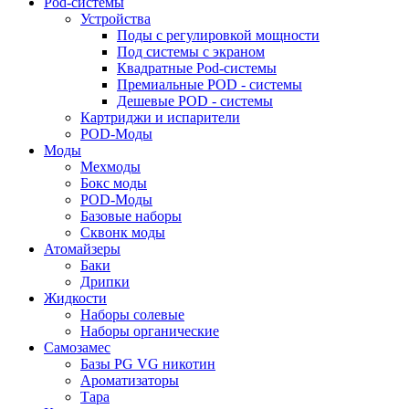
Pod-системы
Устройства
Поды с регулировкой мощности
Под системы с экраном
Квадратные Pod-системы
Премиальные POD - системы
Дешевые POD - системы
Картриджи и испарители
POD-Моды
Моды
Мехмоды
Бокс моды
POD-Моды
Базовые наборы
Сквонк моды
Атомайзеры
Баки
Дрипки
Жидкости
Наборы солевые
Наборы органические
Самозамес
Базы PG VG никотин
Ароматизаторы
Тара