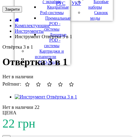
с экраном
Базовые
РУС
УКР
Квадратные
наборы
Закрити
Pod-системы
Сквонк
Премиальные
моды
POD -
Комплектующие
системы
Инструменты
Дешевые
Инструмент Отвёртка 3 в 1
POD -
системы
Отвёртка 3 в 1
Картриджи и
испарители
Отвёртка 3 в 1
POD-Моды
Нет в наличии
Рейтинг:
Нет в наличии
22
ЦЕНА
22 грн