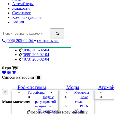
Атомайзеры
Жидкости
Самозамес
Комплектующие
Акции
(096) 205-02-04
смотреть все
(096) 205-02-04
(099) 205-02-04
(073) 205-02-04
0 грн
0
Список категорий
Pod-системы
Моды
Атома
×
Устройства
Мехмоды
Поды с
Бокс
регулировкой
моды
Мова магазину
мощности
POD-
Под системы
Моды
Виберіть будь ласка мову магазину