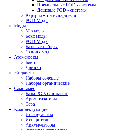
Премиальные POD - системы
Дешевые POD - системы
Картриджи и испарители
POD-Моды
Моды
Мехмоды
Бокс моды
POD-Моды
Базовые наборы
Сквонк моды
Атомайзеры
Баки
Дрипки
Жидкости
Наборы солевые
Наборы органические
Самозамес
Базы PG VG никотин
Ароматизаторы
Тара
Комплектующие
Инструменты
Испарители
Аккумуляторы