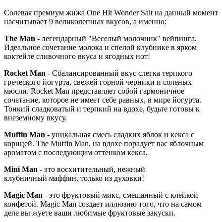
Солевая премиум жижа One Hit Wonder Salt на данный момент
насчитывает 9 великолепных вкусов, а именно:
The Man
- легендарный "Веселый молочник" вейпинга.
Идеальное сочетание молока и спелой клубнике в ярком
коктейле сливочного вкуса и ягодных нот!
Rocket Man
- Сбалансированный вкус слегка терпкого
греческого йогурта, свежей горной черники и соленых
мюсли. Rocket Man представляет собой гармоничное
сочетание, которое не имеет себе равных, в мире йогурта.
Тонкий сладковатый и терпкий на вдохе, будьте готовы к
внеземному вкусу.
Muffin Man
- уникальная смесь сладких яблок и кекса с
корицей. The Muffin Man, на вдохе порадует вас яблочным
ароматом с последующим оттенком кекса.
Mini Man
- это восхитительный, нежный
клубничный маффин, только из духовки!
Magic Man
- это фруктовый микс, смешанный с клейкой
конфетой. Magic Man создает иллюзию того, что на самом
деле вы жуете ваши любимые фруктовые закуски.