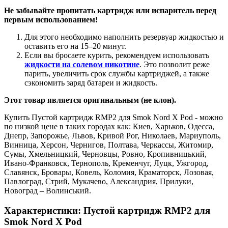
Не забывайте пропитать картридж или испаритель перед
первым использованием!
Для этого необходимо наполнить резервуар жидкостью и
оставить его на 15–20 минут.
Если вы бросаете курить, рекомендуем использовать
жидкости на солевом никотине
. Это позволит реже
парить, увеличить срок службы картриджей, а также
сэкономить заряд батареи и жидкость.
Этот товар является оригинальным (не клон).
Купить Пустой картридж RMP2 для Smok Nord X Pod - можно
по низкой цене в таких городах как: Киев, Харьков, Одесса,
Днепр, Запорожье, Львов, Кривой Рог, Николаев, Мариуполь,
Винница, Херсон, Чернигов, Полтава, Черкассы, Житомир,
Сумы, Хмельницкий, Черновцы, Ровно, Кропивницький,
Ивано-Франковск, Тернополь, Кременчуг, Луцк, Ужгород,
Славянск, Бровары, Ковель, Коломия, Краматорск, Лозовая,
Павлоград, Стрий, Мукачево, Александрия, Прилуки,
Новоград – Волинський.
Характеристики: Пустой картридж RMP2 для
Smok Nord X Pod