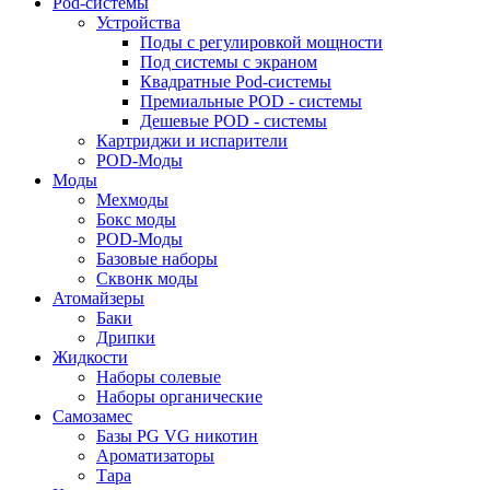
Pod-системы
Устройства
Поды с регулировкой мощности
Под системы с экраном
Квадратные Pod-системы
Премиальные POD - системы
Дешевые POD - системы
Картриджи и испарители
POD-Моды
Моды
Мехмоды
Бокс моды
POD-Моды
Базовые наборы
Сквонк моды
Атомайзеры
Баки
Дрипки
Жидкости
Наборы солевые
Наборы органические
Самозамес
Базы PG VG никотин
Ароматизаторы
Тара