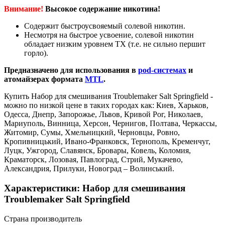
Внимание!
Высокое содержание никотина!
Содержит быстроусвояемый солевой никотин.
Несмотря на быстрое усвоение, солевой никотин
обладает низким уровнем ТХ (т.е. не сильно першит
горло).
Предназначено для использования в
pod-системах
и
атомайзерах формата
MTL
.
Купить Набор для смешивания Troublemaker Salt Springfield -
можно по низкой цене в таких городах как: Киев, Харьков,
Одесса, Днепр, Запорожье, Львов, Кривой Рог, Николаев,
Мариуполь, Винница, Херсон, Чернигов, Полтава, Черкассы,
Житомир, Сумы, Хмельницкий, Черновцы, Ровно,
Кропивницький, Ивано-Франковск, Тернополь, Кременчуг,
Луцк, Ужгород, Славянск, Бровары, Ковель, Коломия,
Краматорск, Лозовая, Павлоград, Стрий, Мукачево,
Александрия, Прилуки, Новоград – Волинський.
Характеристики: Набор для смешивания
Troublemaker Salt Springfield
Страна производитель