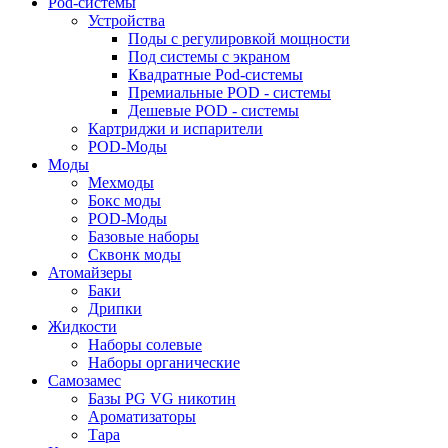
Pod-системы
Устройства
Поды с регулировкой мощности
Под системы с экраном
Квадратные Pod-системы
Премиальные POD - системы
Дешевые POD - системы
Картриджи и испарители
POD-Моды
Моды
Мехмоды
Бокс моды
POD-Моды
Базовые наборы
Сквонк моды
Атомайзеры
Баки
Дрипки
Жидкости
Наборы солевые
Наборы органические
Самозамес
Базы PG VG никотин
Ароматизаторы
Тара