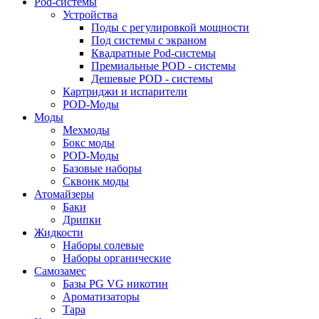
Pod-системы
Устройства
Поды с регулировкой мощности
Под системы с экраном
Квадратные Pod-системы
Премиальные POD - системы
Дешевые POD - системы
Картриджи и испарители
POD-Моды
Моды
Мехмоды
Бокс моды
POD-Моды
Базовые наборы
Сквонк моды
Атомайзеры
Баки
Дрипки
Жидкости
Наборы солевые
Наборы органические
Самозамес
Базы PG VG никотин
Ароматизаторы
Тара