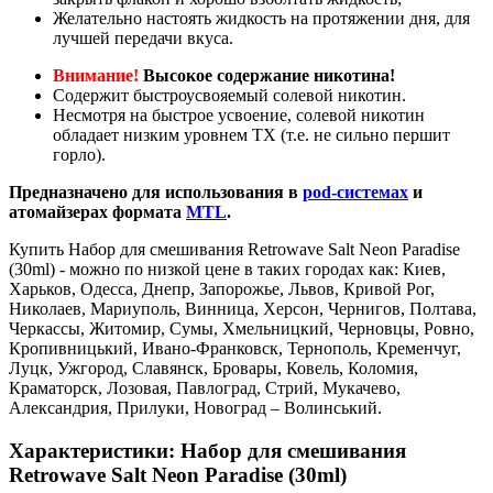
Желательно настоять жидкость на протяжении дня, для
лучшей передачи вкуса.
Внимание!
Высокое содержание никотина!
Содержит быстроусвояемый солевой никотин.
Несмотря на быстрое усвоение, солевой никотин
обладает низким уровнем ТХ (т.е. не сильно першит
горло).
Предназначено для использования в
pod-системах
и
атомайзерах формата
MTL
.
Купить Набор для смешивания Retrowave Salt Neon Paradise
(30ml) - можно по низкой цене в таких городах как: Киев,
Харьков, Одесса, Днепр, Запорожье, Львов, Кривой Рог,
Николаев, Мариуполь, Винница, Херсон, Чернигов, Полтава,
Черкассы, Житомир, Сумы, Хмельницкий, Черновцы, Ровно,
Кропивницький, Ивано-Франковск, Тернополь, Кременчуг,
Луцк, Ужгород, Славянск, Бровары, Ковель, Коломия,
Краматорск, Лозовая, Павлоград, Стрий, Мукачево,
Александрия, Прилуки, Новоград – Волинський.
Характеристики: Набор для смешивания
Retrowave Salt Neon Paradise (30ml)