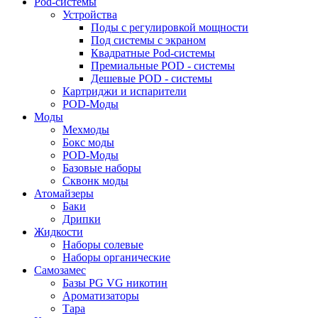
Pod-системы
Устройства
Поды с регулировкой мощности
Под системы с экраном
Квадратные Pod-системы
Премиальные POD - системы
Дешевые POD - системы
Картриджи и испарители
POD-Моды
Моды
Мехмоды
Бокс моды
POD-Моды
Базовые наборы
Сквонк моды
Атомайзеры
Баки
Дрипки
Жидкости
Наборы солевые
Наборы органические
Самозамес
Базы PG VG никотин
Ароматизаторы
Тара