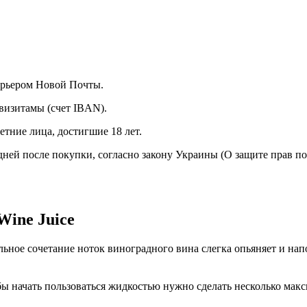
курьером Новой Почты.
визитамы (счет IBAN).
тние лица, достигшие 18 лет.
 дней после покупки, согласно закону Украины (О защите прав п
ine Juice
ьное сочетание ноток виноградного вина слегка опьяняет и напо
бы начать пользоваться жидкостью нужно сделать несколько мак