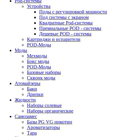
Pod-системы
Устройства
Поды с регулировкой мощности
Под системы с экраном
Квадратные Pod-системы
Премиальные POD - системы
Дешевые POD - системы
Картриджи и испарители
POD-Моды
Моды
Мехмоды
Бокс моды
POD-Моды
Базовые наборы
Сквонк моды
Атомайзеры
Баки
Дрипки
Жидкости
Наборы солевые
Наборы органические
Самозамес
Базы PG VG никотин
Ароматизаторы
Тара