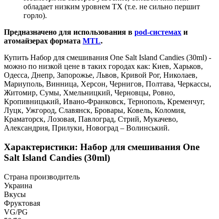
обладает низким уровнем ТХ (т.е. не сильно першит
горло).
Предназначено для использования в
pod-системах
и
атомайзерах формата
MTL
.
Купить Набор для смешивания One Salt Island Candies (30ml) -
можно по низкой цене в таких городах как: Киев, Харьков,
Одесса, Днепр, Запорожье, Львов, Кривой Рог, Николаев,
Мариуполь, Винница, Херсон, Чернигов, Полтава, Черкассы,
Житомир, Сумы, Хмельницкий, Черновцы, Ровно,
Кропивницький, Ивано-Франковск, Тернополь, Кременчуг,
Луцк, Ужгород, Славянск, Бровары, Ковель, Коломия,
Краматорск, Лозовая, Павлоград, Стрий, Мукачево,
Александрия, Прилуки, Новоград – Волинський.
Характеристики: Набор для смешивания One
Salt Island Candies (30ml)
Страна производитель
Украина
Вкусы
Фруктовая
VG/PG