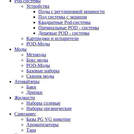
Pod-системы
Устройства
Поды с регулировкой мощности
Под системы с экраном
Квадратные Pod-системы
Премиальные POD - системы
Дешевые POD - системы
Картриджи и испарители
POD-Моды
Моды
Мехмоды
Бокс моды
POD-Моды
Базовые наборы
Сквонк моды
Атомайзеры
Баки
Дрипки
Жидкости
Наборы солевые
Наборы органические
Самозамес
Базы PG VG никотин
Ароматизаторы
Тара