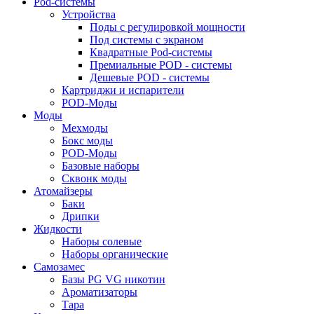
Pod-системы
Устройства
Поды с регулировкой мощности
Под системы с экраном
Квадратные Pod-системы
Премиальные POD - системы
Дешевые POD - системы
Картриджи и испарители
POD-Моды
Моды
Мехмоды
Бокс моды
POD-Моды
Базовые наборы
Сквонк моды
Атомайзеры
Баки
Дрипки
Жидкости
Наборы солевые
Наборы органические
Самозамес
Базы PG VG никотин
Ароматизаторы
Тара