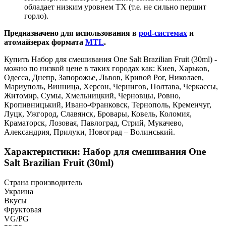
обладает низким уровнем ТХ (т.е. не сильно першит
горло).
Предназначено для использования в
pod-системах
и
атомайзерах формата
MTL
.
Купить Набор для смешивания One Salt Brazilian Fruit (30ml) -
можно по низкой цене в таких городах как: Киев, Харьков,
Одесса, Днепр, Запорожье, Львов, Кривой Рог, Николаев,
Мариуполь, Винница, Херсон, Чернигов, Полтава, Черкассы,
Житомир, Сумы, Хмельницкий, Черновцы, Ровно,
Кропивницький, Ивано-Франковск, Тернополь, Кременчуг,
Луцк, Ужгород, Славянск, Бровары, Ковель, Коломия,
Краматорск, Лозовая, Павлоград, Стрий, Мукачево,
Александрия, Прилуки, Новоград – Волинський.
Характеристики: Набор для смешивания One
Salt Brazilian Fruit (30ml)
Страна производитель
Украина
Вкусы
Фруктовая
VG/PG