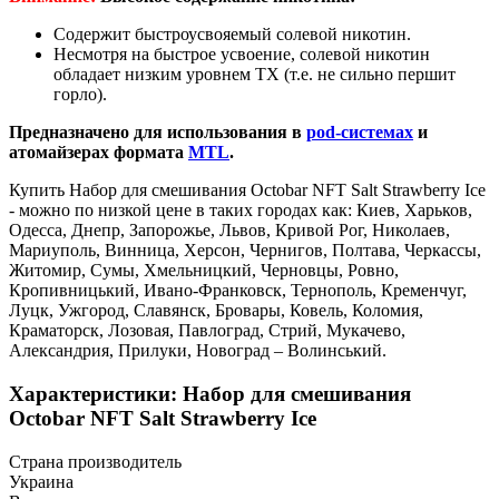
Содержит быстроусвояемый солевой никотин.
Несмотря на быстрое усвоение, солевой никотин
обладает низким уровнем ТХ (т.е. не сильно першит
горло).
Предназначено для использования в
pod-системах
и
атомайзерах формата
MTL
.
Купить Набор для смешивания Octobar NFT Salt Strawberry Ice
- можно по низкой цене в таких городах как: Киев, Харьков,
Одесса, Днепр, Запорожье, Львов, Кривой Рог, Николаев,
Мариуполь, Винница, Херсон, Чернигов, Полтава, Черкассы,
Житомир, Сумы, Хмельницкий, Черновцы, Ровно,
Кропивницький, Ивано-Франковск, Тернополь, Кременчуг,
Луцк, Ужгород, Славянск, Бровары, Ковель, Коломия,
Краматорск, Лозовая, Павлоград, Стрий, Мукачево,
Александрия, Прилуки, Новоград – Волинський.
Характеристики: Набор для смешивания
Octobar NFT Salt Strawberry Ice
Страна производитель
Украина