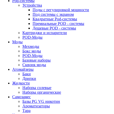
Pod-системы
Устройства
Поды с регулировкой мощности
Под системы с экраном
Квадратные Pod-системы
Премиальные POD - системы
Дешевые POD - системы
Картриджи и испарители
POD-Моды
Моды
Мехмоды
Бокс моды
POD-Моды
Базовые наборы
Сквонк моды
Атомайзеры
Баки
Дрипки
Жидкости
Наборы солевые
Наборы органические
Самозамес
Базы PG VG никотин
Ароматизаторы
Тара