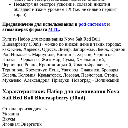
Несмотря на быстрое усвоение, солевой никотин
обладает низким уровнем ТХ (т.е. не сильно першит
горло).
Предназначено для использования в
pod-системах
и
атомайзерах формата
MTL
.
Купить Набор для смешивания Nova Salt Red Bull
Blueraspberry (30ml) - можно по низкой цене в таких городах
как: Киев, Харьков, Одесса, Днепр, Запорожье, Львов, Кривой
Рог, Николаев, Мариуполь, Винница, Херсон, Чернигов,
Полтава, Черкассы, Житомир, Сумы, Хмельницкий,
Черновцы, Ровно, Кропивницький, Ивано-Франковск,
Тернополь, Кременчуг, Луцк, Ужгород, Славянск, Бровары,
Ковель, Коломия, Краматорск, Лозовая, Павлоград, Стрий,
Мукачево, Александрия, Прилуки, Новоград – Волинський.
Характеристики: Набор для смешивания Nova
Salt Red Bull Blueraspberry (30ml)
Страна производитель
Украина
Вкусы
Ягодная; Энергетик