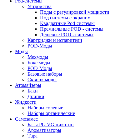
Pod-системы
Устройства
Поды с регулировкой мощности
Под системы с экраном
Квадратные Pod-системы
Премиальные POD - системы
Дешевые POD - системы
Картриджи и испарители
POD-Моды
Моды
Мехмоды
Бокс моды
POD-Моды
Базовые наборы
Сквонк моды
Атомайзеры
Баки
Дрипки
Жидкости
Наборы солевые
Наборы органические
Самозамес
Базы PG VG никотин
Ароматизаторы
Тара