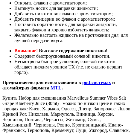
Открыть флакон с ароматизатором;
Вытянуть носик для заправки жидкости;
Добавить никотин во флакон с ароматизатором;
Добавить глицерин во флакон с ароматизатором;
Поставить обратно носик для заправки жидкости,
закрыть флакон и хорошо взболтать жидкость;
Желательно настоять жидкость на протяжении дня, для
лучшей передачи вкуса.
Внимание!
Высокое содержание никотина!
Содержит быстроусвояемый солевой никотин.
Несмотря на быстрое усвоение, солевой никотин
обладает низким уровнем ТХ (т.е. не сильно першит
горло).
Предназначено для использования в
pod-системах
и
атомайзерах формата
MTL
.
Купить Набор для смешивания Marvellous Summer Vibes Salt
Grape Blueberry Juice (30ml) - можно по низкой цене в таких
городах как: Киев, Харьков, Одесса, Днепр, Запорожье, Львов,
Кривой Рог, Николаев, Мариуполь, Винница, Херсон,
Чернигов, Полтава, Черкассы, Житомир, Сумы,
Хмельницкий, Черновцы, Ровно, Кропивницький, Ивано-
Франковск, Тернополь, Кременчуг, Луцк, Ужгород, Славянск,