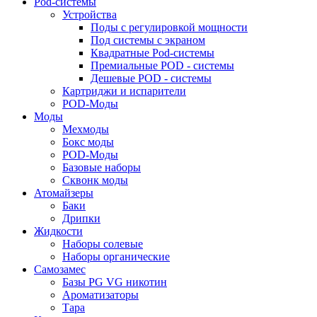
Pod-системы
Устройства
Поды с регулировкой мощности
Под системы с экраном
Квадратные Pod-системы
Премиальные POD - системы
Дешевые POD - системы
Картриджи и испарители
POD-Моды
Моды
Мехмоды
Бокс моды
POD-Моды
Базовые наборы
Сквонк моды
Атомайзеры
Баки
Дрипки
Жидкости
Наборы солевые
Наборы органические
Самозамес
Базы PG VG никотин
Ароматизаторы
Тара