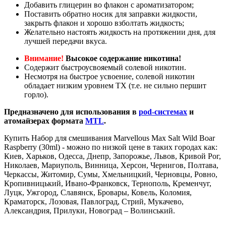
Добавить глицерин во флакон с ароматизатором;
Поставить обратно носик для заправки жидкости,
закрыть флакон и хорошо взболтать жидкость;
Желательно настоять жидкость на протяжении дня, для
лучшей передачи вкуса.
Внимание!
Высокое содержание никотина!
Содержит быстроусвояемый солевой никотин.
Несмотря на быстрое усвоение, солевой никотин
обладает низким уровнем ТХ (т.е. не сильно першит
горло).
Предназначено для использования в
pod-системах
и
атомайзерах формата
MTL
.
Купить Набор для смешивания Marvellous Max Salt Wild Boar
Raspberry (30ml) - можно по низкой цене в таких городах как:
Киев, Харьков, Одесса, Днепр, Запорожье, Львов, Кривой Рог,
Николаев, Мариуполь, Винница, Херсон, Чернигов, Полтава,
Черкассы, Житомир, Сумы, Хмельницкий, Черновцы, Ровно,
Кропивницький, Ивано-Франковск, Тернополь, Кременчуг,
Луцк, Ужгород, Славянск, Бровары, Ковель, Коломия,
Краматорск, Лозовая, Павлоград, Стрий, Мукачево,
Александрия, Прилуки, Новоград – Волинський.