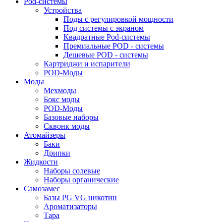
Pod-системы
Устройства
Поды с регулировкой мощности
Под системы с экраном
Квадратные Pod-системы
Премиальные POD - системы
Дешевые POD - системы
Картриджи и испарители
POD-Моды
Моды
Мехмоды
Бокс моды
POD-Моды
Базовые наборы
Сквонк моды
Атомайзеры
Баки
Дрипки
Жидкости
Наборы солевые
Наборы органические
Самозамес
Базы PG VG никотин
Ароматизаторы
Тара