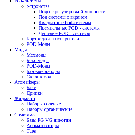
Pod-системы
Устройства
Поды с регулировкой мощности
Под системы с экраном
Квадратные Pod-системы
Премиальные POD - системы
Дешевые POD - системы
Картриджи и испарители
POD-Моды
Моды
Мехмоды
Бокс моды
POD-Моды
Базовые наборы
Сквонк моды
Атомайзеры
Баки
Дрипки
Жидкости
Наборы солевые
Наборы органические
Самозамес
Базы PG VG никотин
Ароматизаторы
Тара