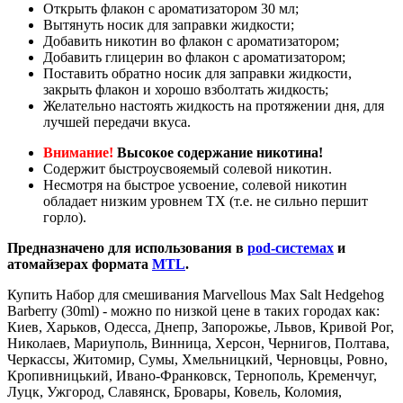
Открыть флакон с ароматизатором 30 мл;
Вытянуть носик для заправки жидкости;
Добавить никотин во флакон с ароматизатором;
Добавить глицерин во флакон с ароматизатором;
Поставить обратно носик для заправки жидкости,
закрыть флакон и хорошо взболтать жидкость;
Желательно настоять жидкость на протяжении дня, для
лучшей передачи вкуса.
Внимание!
Высокое содержание никотина!
Содержит быстроусвояемый солевой никотин.
Несмотря на быстрое усвоение, солевой никотин
обладает низким уровнем ТХ (т.е. не сильно першит
горло).
Предназначено для использования в
pod-системах
и
атомайзерах формата
MTL
.
Купить Набор для смешивания Marvellous Max Salt Hedgehog
Barberry (30ml) - можно по низкой цене в таких городах как:
Киев, Харьков, Одесса, Днепр, Запорожье, Львов, Кривой Рог,
Николаев, Мариуполь, Винница, Херсон, Чернигов, Полтава,
Черкассы, Житомир, Сумы, Хмельницкий, Черновцы, Ровно,
Кропивницький, Ивано-Франковск, Тернополь, Кременчуг,
Луцк, Ужгород, Славянск, Бровары, Ковель, Коломия,