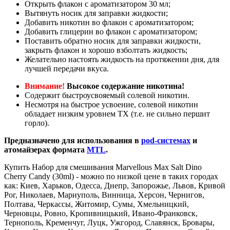
Открыть флакон с ароматизатором 30 мл;
Вытянуть носик для заправки жидкости;
Добавить никотин во флакон с ароматизатором;
Добавить глицерин во флакон с ароматизатором;
Поставить обратно носик для заправки жидкости,
закрыть флакон и хорошо взболтать жидкость;
Желательно настоять жидкость на протяжении дня, для
лучшей передачи вкуса.
Внимание!
Высокое содержание никотина!
Содержит быстроусвояемый солевой никотин.
Несмотря на быстрое усвоение, солевой никотин
обладает низким уровнем ТХ (т.е. не сильно першит
горло).
Предназначено для использования в
pod-системах
и
атомайзерах формата
MTL
.
Купить Набор для смешивания Marvellous Max Salt Dino
Cherry Candy (30ml) - можно по низкой цене в таких городах
как: Киев, Харьков, Одесса, Днепр, Запорожье, Львов, Кривой
Рог, Николаев, Мариуполь, Винница, Херсон, Чернигов,
Полтава, Черкассы, Житомир, Сумы, Хмельницкий,
Черновцы, Ровно, Кропивницький, Ивано-Франковск,
Тернополь, Кременчуг, Луцк, Ужгород, Славянск, Бровары,