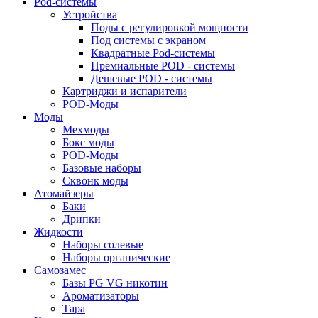
Pod-системы
Устройства
Поды с регулировкой мощности
Под системы с экраном
Квадратные Pod-системы
Премиальные POD - системы
Дешевые POD - системы
Картриджи и испарители
POD-Моды
Моды
Мехмоды
Бокс моды
POD-Моды
Базовые наборы
Сквонк моды
Атомайзеры
Баки
Дрипки
Жидкости
Наборы солевые
Наборы органические
Самозамес
Базы PG VG никотин
Ароматизаторы
Тара