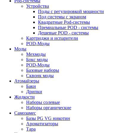
Pod-системы
Устройства
Поды с регулировкой мощности
Под системы с экраном
Квадратные Pod-системы
Премиальные POD - системы
Дешевые POD - системы
Картриджи и испарители
POD-Моды
Моды
Мехмоды
Бокс моды
POD-Моды
Базовые наборы
Сквонк моды
Атомайзеры
Баки
Дрипки
Жидкости
Наборы солевые
Наборы органические
Самозамес
Базы PG VG никотин
Ароматизаторы
Тара