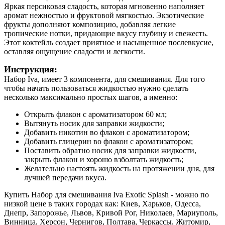
Яркая персиковая сладость, которая мгновенно наполняет
аромат нежностью и фруктовой мягкостью. Экзотические
фрукты дополняют композицию, добавляя легкие
тропические нотки, придающие вкусу глубину и свежесть.
Этот коктейль создает приятное и насыщенное послевкусие,
оставляя ощущение сладости и легкости.
Инструкция:
Набор Iva, имеет 3 компонента, для смешивания. Для того
чтобы начать пользоваться жидкостью нужно сделать
несколько максимально простых шагов, а именно:
Открыть флакон с ароматизатором 60 мл;
Вытянуть носик для заправки жидкости;
Добавить никотин во флакон с ароматизатором;
Добавить глицерин во флакон с ароматизатором;
Поставить обратно носик для заправки жидкости,
закрыть флакон и хорошо взболтать жидкость;
Желательно настоять жидкость на протяжении дня, для
лучшей передачи вкуса.
Купить Набор для смешивания Iva Exotic Splash - можно по
низкой цене в таких городах как: Киев, Харьков, Одесса,
Днепр, Запорожье, Львов, Кривой Рог, Николаев, Мариуполь,
Винница, Херсон, Чернигов, Полтава, Черкассы, Житомир,