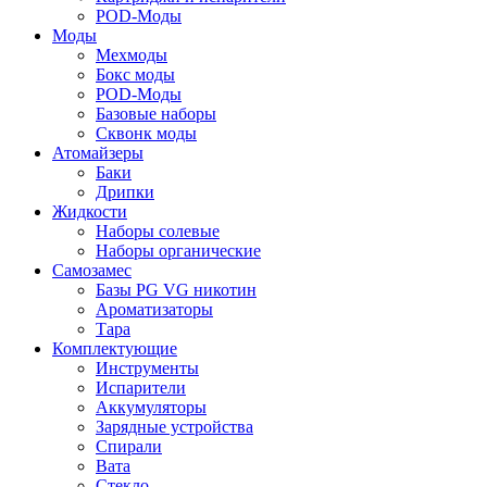
POD-Моды
Моды
Мехмоды
Бокс моды
POD-Моды
Базовые наборы
Сквонк моды
Атомайзеры
Баки
Дрипки
Жидкости
Наборы солевые
Наборы органические
Самозамес
Базы PG VG никотин
Ароматизаторы
Тара
Комплектующие
Инструменты
Испарители
Аккумуляторы
Зарядные устройства
Спирали
Вата
Стекло