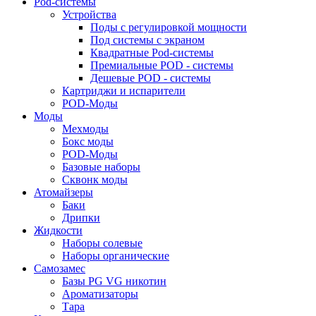
Pod-системы
Устройства
Поды с регулировкой мощности
Под системы с экраном
Квадратные Pod-системы
Премиальные POD - системы
Дешевые POD - системы
Картриджи и испарители
POD-Моды
Моды
Мехмоды
Бокс моды
POD-Моды
Базовые наборы
Сквонк моды
Атомайзеры
Баки
Дрипки
Жидкости
Наборы солевые
Наборы органические
Самозамес
Базы PG VG никотин
Ароматизаторы
Тара