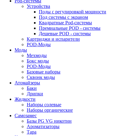
Pod-системы
Устройства
Поды с регулировкой мощности
Под системы с экраном
Квадратные Pod-системы
Премиальные POD - системы
Дешевые POD - системы
Картриджи и испарители
POD-Моды
Моды
Мехмоды
Бокс моды
POD-Моды
Базовые наборы
Сквонк моды
Атомайзеры
Баки
Дрипки
Жидкости
Наборы солевые
Наборы органические
Самозамес
Базы PG VG никотин
Ароматизаторы
Тара