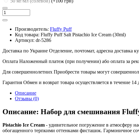
50 мг/мл (солевой)
(+100 грн)
Производитель:
Fluffy Puff
Код товара:
Fluffy Puff Salt Pistachio Ice Cream (30ml)
Артикул:
dr-5286
Доставка по Украине
Отделение, почтомат, адресна доставка 
Оплата
Наложенный платеж (при получении) або оплата за рек
Для совершеннолетних
Приобрести товары могут совершенноле
Гарантия
Обмен и возврат товара осуществляется в течение 14
Описание
Отзывы (0)
Описание: Набор для смешивания Fluffy P
Pistachio Ice Cream
- удивительное погружение в атмосферу н
обогащенного терпкими оттенками фисташок. Гармоничное соче