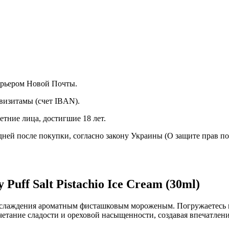
курьером Новой Почты.
визитамы (счет IBAN).
тние лица, достигшие 18 лет.
 дней после покупки, согласно закону Украины (О защите прав п
uff Salt Pistachio Ice Cream (30ml)
аслаждения ароматным фисташковым мороженым. Погружаетесь 
тание сладости и ореховой насыщенности, создавая впечатлени