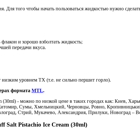
ния. Для того чтобы начать пользоваться жидкостью нужно сделат
 флакон и хорошо взболтать жидкость;
чшей передачи вкуса.
 низким уровнем ТХ (т.е. не сильно першит горло).
ерах формата
MTL
.
am (30ml) - можно по низкой цене в таких городах как: Киев, Хар
Житомир, Сумы, Хмельницкий, Черновцы, Ровно, Кропивницький
авлоград, Стрий, Мукачево, Александрия, Прилуки, Новоград – 
 Salt Pistachio Ice Cream (30ml)