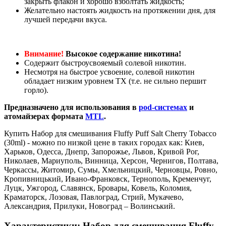
закрыть флакон и хорошо взболтать жидкость;
Желательно настоять жидкость на протяжении дня, для
лучшей передачи вкуса.
Внимание!
Высокое содержание никотина!
Содержит быстроусвояемый солевой никотин.
Несмотря на быстрое усвоение, солевой никотин
обладает низким уровнем ТХ (т.е. не сильно першит
горло).
Предназначено для использования в
pod-системах
и
атомайзерах формата
MTL
.
Купить Набор для смешивания Fluffy Puff Salt Cherry Tobacco
(30ml) - можно по низкой цене в таких городах как: Киев,
Харьков, Одесса, Днепр, Запорожье, Львов, Кривой Рог,
Николаев, Мариуполь, Винница, Херсон, Чернигов, Полтава,
Черкассы, Житомир, Сумы, Хмельницкий, Черновцы, Ровно,
Кропивницький, Ивано-Франковск, Тернополь, Кременчуг,
Луцк, Ужгород, Славянск, Бровары, Ковель, Коломия,
Краматорск, Лозовая, Павлоград, Стрий, Мукачево,
Александрия, Прилуки, Новоград – Волинський.
Характеристики: Набор для смешивания Fluffy