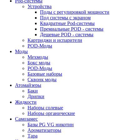
Pod-системы
Устройства
Поды с регулировкой мощности
Под системы с экраном
Квадратные Pod-системы
Премиальные POD - системы
Дешевые POD - системы
Картриджи и испарители
POD-Моды
Моды
Мехмоды
Бокс моды
POD-Моды
Базовые наборы
Сквонк моды
Атомайзеры
Баки
Дрипки
Жидкости
Наборы солевые
Наборы органические
Самозамес
Базы PG VG никотин
Ароматизаторы
Тара