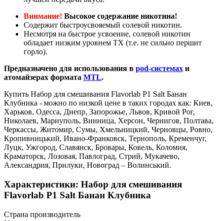
Внимание!
Высокое содержание никотина!
Содержит быстроусвояемый солевой никотин.
Несмотря на быстрое усвоение, солевой никотин
обладает низким уровнем ТХ (т.е. не сильно першит
горло).
Предназначено для использования в
pod-системах
и
атомайзерах формата
MTL
.
Купить Набор для смешивания Flavorlab P1 Salt Банан
Клубника - можно по низкой цене в таких городах как: Киев,
Харьков, Одесса, Днепр, Запорожье, Львов, Кривой Рог,
Николаев, Мариуполь, Винница, Херсон, Чернигов, Полтава,
Черкассы, Житомир, Сумы, Хмельницкий, Черновцы, Ровно,
Кропивницький, Ивано-Франковск, Тернополь, Кременчуг,
Луцк, Ужгород, Славянск, Бровары, Ковель, Коломия,
Краматорск, Лозовая, Павлоград, Стрий, Мукачево,
Александрия, Прилуки, Новоград – Волинський.
Характеристики: Набор для смешивания
Flavorlab P1 Salt Банан Клубника
Страна производитель