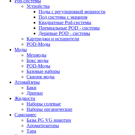
Pod-системы
Устройства
Поды с регулировкой мощности
Под системы с экраном
Квадратные Pod-системы
Премиальные POD - системы
Дешевые POD - системы
Картриджи и испарители
POD-Моды
Моды
Мехмоды
Бокс моды
POD-Моды
Базовые наборы
Сквонк моды
Атомайзеры
Баки
Дрипки
Жидкости
Наборы солевые
Наборы органические
Самозамес
Базы PG VG никотин
Ароматизаторы
Тара