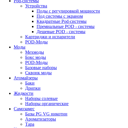
Pod-системы
Устройства
Поды с регулировкой мощности
Под системы с экраном
Квадратные Pod-системы
Премиальные POD - системы
Дешевые POD - системы
Картриджи и испарители
POD-Моды
Моды
Мехмоды
Бокс моды
POD-Моды
Базовые наборы
Сквонк моды
Атомайзеры
Баки
Дрипки
Жидкости
Наборы солевые
Наборы органические
Самозамес
Базы PG VG никотин
Ароматизаторы
Тара