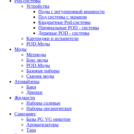
Pod-системы
Устройства
Поды с регулировкой мощности
Под системы с экраном
Квадратные Pod-системы
Премиальные POD - системы
Дешевые POD - системы
Картриджи и испарители
POD-Моды
Моды
Мехмоды
Бокс моды
POD-Моды
Базовые наборы
Сквонк моды
Атомайзеры
Баки
Дрипки
Жидкости
Наборы солевые
Наборы органические
Самозамес
Базы PG VG никотин
Ароматизаторы
Тара