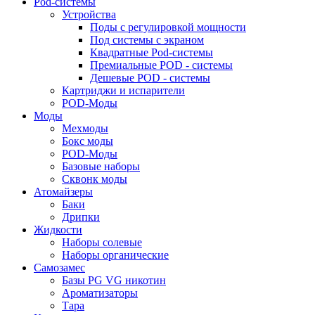
Pod-системы
Устройства
Поды с регулировкой мощности
Под системы с экраном
Квадратные Pod-системы
Премиальные POD - системы
Дешевые POD - системы
Картриджи и испарители
POD-Моды
Моды
Мехмоды
Бокс моды
POD-Моды
Базовые наборы
Сквонк моды
Атомайзеры
Баки
Дрипки
Жидкости
Наборы солевые
Наборы органические
Самозамес
Базы PG VG никотин
Ароматизаторы
Тара